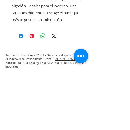
algodón,  ideales para el invierno. Dos 
tamaños diferentes. Escoge el pack que 
más te guste su combinación. 
Rua Tres Fontes 8-A - 32001 - Ourense - (España) |
elunderwearourense@gmail.com
|
0034697669271
Horario: 10:00 a 13:00 y 17:00 a 20:00 de lunes a viernes
laborales
(*) Precios con Impuestos incluidos
Politique de confidentialité
Contact
Conditions d'achat
Avis juridique