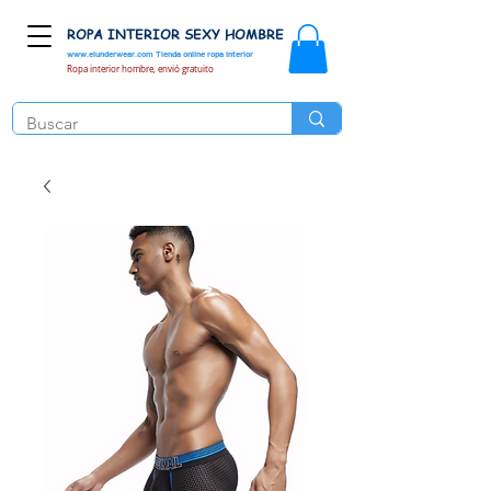
ROPA INTERIOR SEXY HOMBRE
www.elunderwear.com
Tienda online ropa interior
Ropa interior hombre, envió gratuito