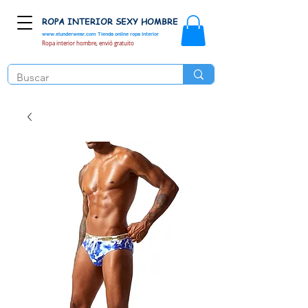
ROPA INTERIOR SEXY HOMBRE
www.elunderwear.com
Tienda online ropa interior
Ropa interior hombre, envió gratuito