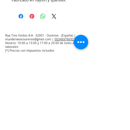
Fabricado en naylon y spandex. 
Rua Tres Fontes 8-A - 32001 - Ourense - (España) |
elunderwearourense@gmail.com
|
0034697669271
Horario: 10:00 a 13:00 y 17:00 a 20:00 de lunes a viernes
laborales
(*) Precios con Impuestos incluidos
Politique de confidentialité
Contact
Conditions d'achat
Avis juridique
Qui sommes nous
Avis d'exclusion de la responsabilité de la traduction