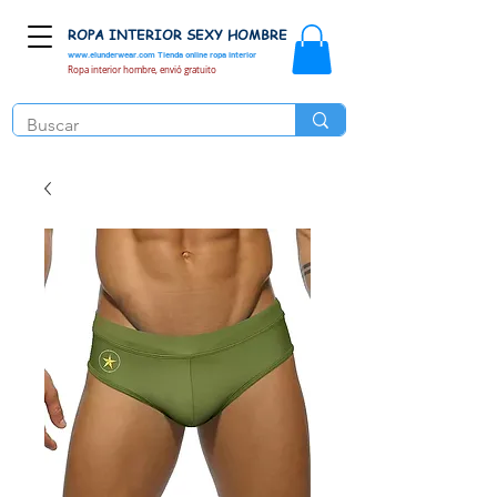
ROPA INTERIOR SEXY HOMBRE
www.elunderwear.com
Tienda online ropa interior
Ropa interior hombre, envió gratuito