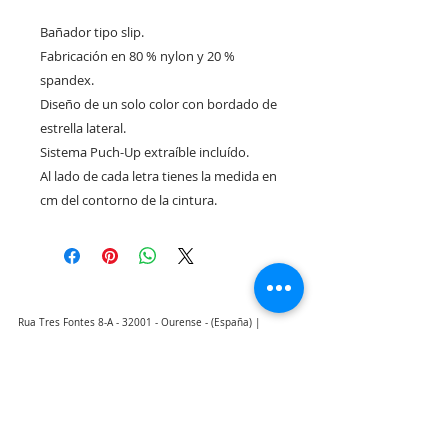
Bañador tipo slip.
Fabricación en 80 % nylon y 20 %
spandex.
Diseño de un solo color con bordado de
estrella lateral.
Sistema Puch-Up extraíble incluído.
Al lado de cada letra tienes la medida en
cm del contorno de la cintura.
Rua Tres Fontes 8-A - 32001 - Ourense - (España) |
elunderwearourense@gmail.com
|
0034697669271
Horario: 10:00 a 13:00 y 17:00 a 20:00 de lunes a viernes
laborales
(*) Precios con Impuestos incluidos