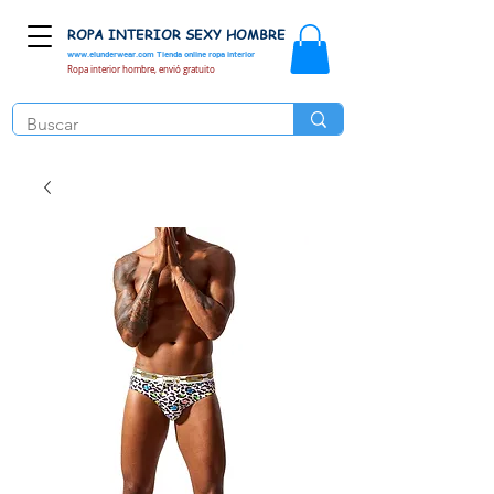
ROPA INTERIOR SEXY HOMBRE
www.elunderwear.com
Tienda online ropa interior
Ropa interior hombre, envió gratuito