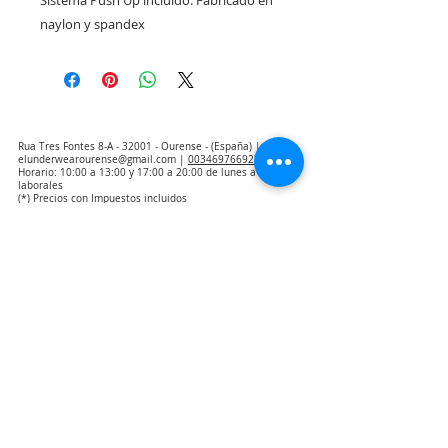
Sistema Push Up incluido. Fabricado en 
naylon y spandex
Rua Tres Fontes 8-A - 32001 - Ourense - (España) |
elunderwearourense@gmail.com
|
0034697669271
Horario: 10:00 a 13:00 y 17:00 a 20:00 de lunes a viernes
laborales
(*) Precios con Impuestos incluidos
Politique de confidentialité
Contact
Conditions d'achat
Avis juridique
Qui sommes nous
Avis d'exclusion de la responsabilité de la traduction