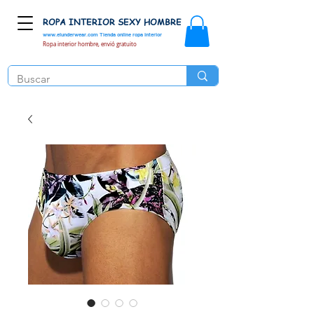
ROPA INTERIOR SEXY HOMBRE
www.elunderwear.com
Tienda online ropa interior
Ropa interior hombre, envió gratuito