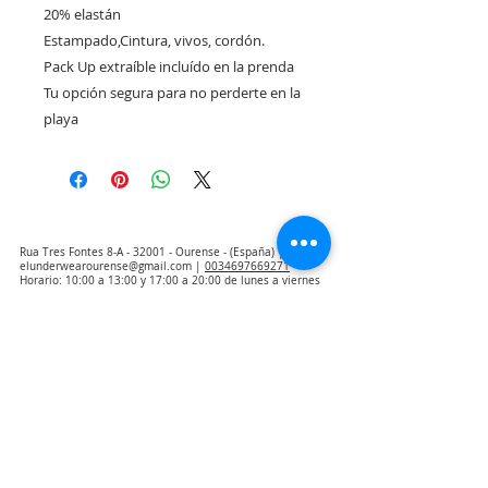
20% elastán

Estampado,Cintura, vivos, cordón.

Pack Up extraíble incluído en la prenda

Tu opción segura para no perderte en la 
playa
Rua Tres Fontes 8-A - 32001 - Ourense - (España) |
elunderwearourense@gmail.com
|
0034697669271
Horario: 10:00 a 13:00 y 17:00 a 20:00 de lunes a viernes
laborales
(*) Precios con Impuestos incluidos
Politique de confidentialité
Contact