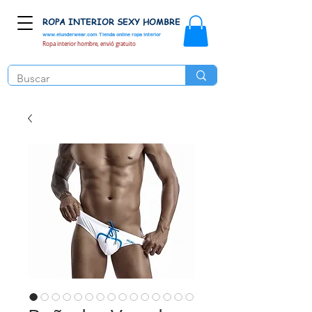
ROPA INTERIOR SEXY HOMBRE
www.elunderwear.com
Tienda online ropa interior
Ropa interior hombre, envió gratuito