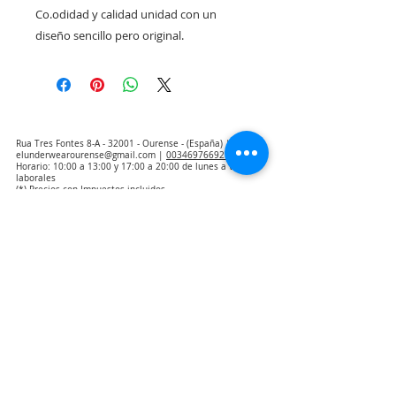
Co.odidad y calidad unidad con un 
diseño sencillo pero original. 
Rua Tres Fontes 8-A - 32001 - Ourense - (España) |
elunderwearourense@gmail.com
|
0034697669271
Horario: 10:00 a 13:00 y 17:00 a 20:00 de lunes a viernes
laborales
(*) Precios con Impuestos incluidos
Politique de confidentialité
Contact
Conditions d'achat
Avis juridique
Qui sommes nous