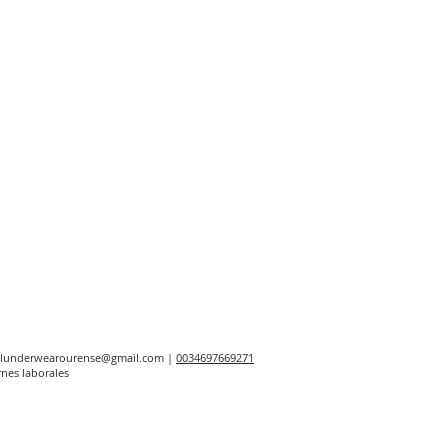
elunderwearourense@gmail.com
|
0034697669271
rnes laborales