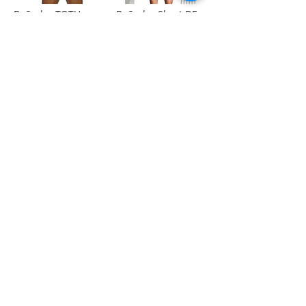
Bañador TOTU
Bañador Short DESMIT ELEGANT
19,15 €
29,99 €
Ajouter au panier
Ajouter au panier
/
1
51
Rua Tres Fontes 8-A - 32001 - Ourense - (España) |
elunderwearourense@gmail.com
|
0034697669271
Horario: 10:00 a 13:00 y 17:00 a 20:00 de lunes a viernes
laborales
(*) Precios con Impuestos incluidos
Politique de confidentialité
Contact