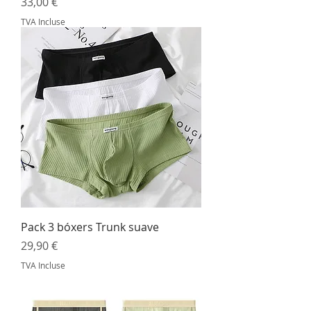
Prix
33,00 €
TVA Incluse
Pack 3 bóxers Trunk suave
Prix
29,90 €
TVA Incluse