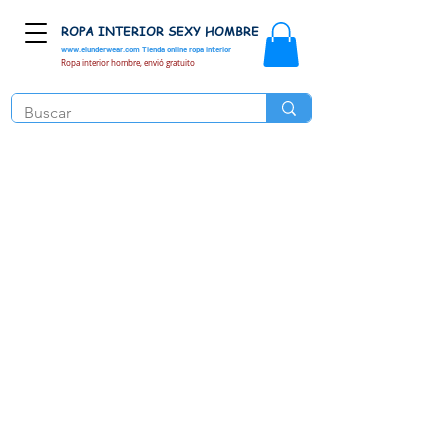
ROPA INTERIOR SEXY HOMBRE
www.elunderwear.com
Tienda online ropa interior
Ropa interior hombre, envió gratuito