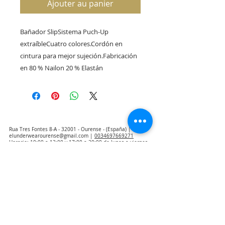
Ajouter au panier
Bañador SlipSistema Puch-Up 
extraíbleCuatro colores.Cordón en 
cintura para mejor sujeción.Fabricación 
en 80 % Nailon 20 % Elastán 
Rua Tres Fontes 8-A - 32001 - Ourense - (España) |
elunderwearourense@gmail.com
|
0034697669271
Horario: 10:00 a 13:00 y 17:00 a 20:00 de lunes a viernes
laborales
(*) Precios con Impuestos incluidos