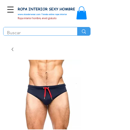
ROPA INTERIOR SEXY HOMBRE
www.elunderwear.com
Tienda online ropa interior
Ropa interior hombre, envió gratuito