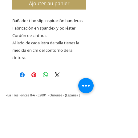
Ajouter au panier
Bañador tipo slip inspiración banderas
Fabricación en spandex y poliéster
Cordón de cintura.
Al lado de cada letra de talla tienes la
medida en cm del contorno de la
cintura.
Rua Tres Fontes 8-A - 32001 - Ourense - (España) |
elunderwearourense@gmail.com
|
0034697669271
Horario: 10:00 a 13:00 y 17:00 a 20:00 de lunes a viernes
laborales
(*) Precios con Impuestos incluidos