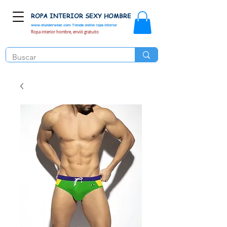
ROPA INTERIOR SEXY HOMBRE
www.elunderwear.com
Tienda online ropa interior
Ropa interior hombre, envió gratuito