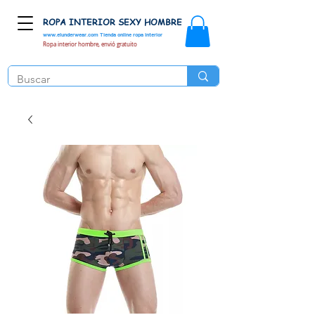
ROPA INTERIOR SEXY HOMBRE
www.elunderwear.com
Tienda online ropa interior
Ropa interior hombre, envió gratuito