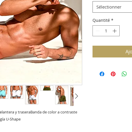
Sélectionner
Quantité
*
Aj
delantera y traseraBanda de color a contraste 
ogía U-Shape