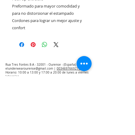
Preformado para mayor comodidad y 
para no distorsionar el estampado

Cordones para lograr un mejor ajuste y 
confort
Rua Tres Fontes 8-A - 32001 - Ourense - (España) |
elunderwearourense@gmail.com
|
0034697669271
Horario: 10:00 a 13:00 y 17:00 a 20:00 de lunes a viernes
laborales
(*) Precios con Impuestos incluidos
Politique de confidentialité
Contact
Conditions d'achat
Avis juridique