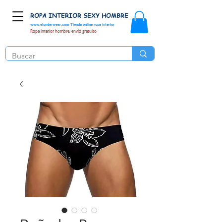
ROPA INTERIOR SEXY HOMBRE
www.elunderwear.com
Tienda online ropa interior
Ropa interior hombre, envió gratuito