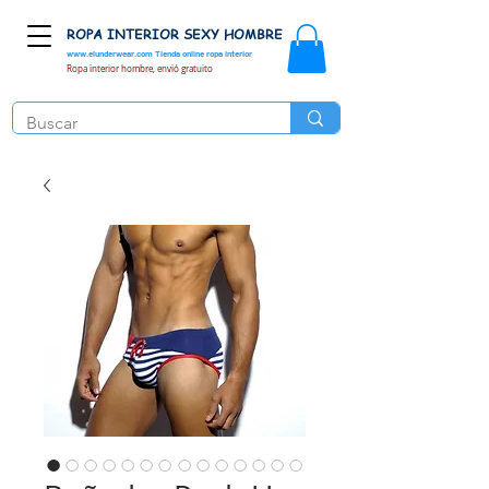
ROPA INTERIOR SEXY HOMBRE
www.elunderwear.com
Tienda online ropa interior
Ropa interior hombre, envió gratuito