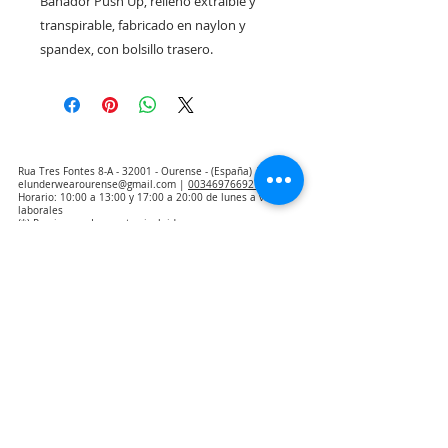
Bañador Push Up, relleno extraíble y 
transpirable, fabricado en naylon y 
spandex, con bolsillo trasero.
Rua Tres Fontes 8-A - 32001 - Ourense - (España) |
elunderwearourense@gmail.com
|
0034697669271
Horario: 10:00 a 13:00 y 17:00 a 20:00 de lunes a viernes
laborales
(*) Precios con Impuestos incluidos
Politique de confidentialité
Contact
Conditions d'achat
Avis juridique
Qui sommes nous