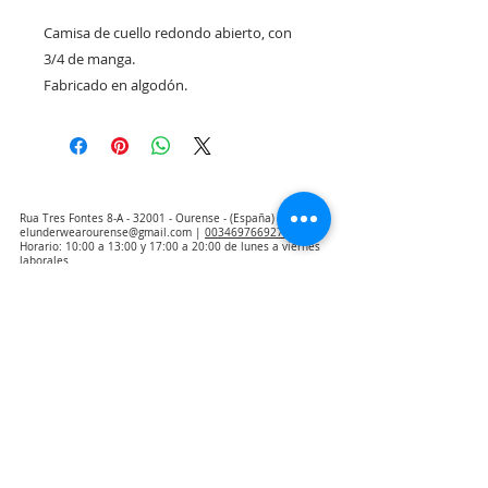
Camisa de cuello redondo abierto, con 
3/4 de manga.

Fabricado en algodón. 
Rua Tres Fontes 8-A - 32001 - Ourense - (España) |
elunderwearourense@gmail.com
|
0034697669271
Horario: 10:00 a 13:00 y 17:00 a 20:00 de lunes a viernes
laborales
(*) Precios con Impuestos incluidos
Politique de confidentialité
Contact
Conditions d'achat
Avis juridique