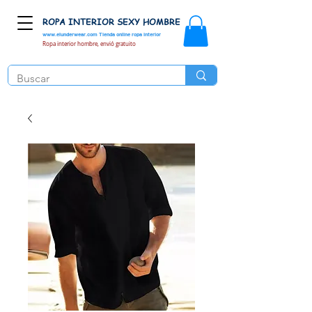
ROPA INTERIOR SEXY HOMBRE
www.elunderwear.com
Tienda online ropa interior
Ropa interior hombre, envió gratuito