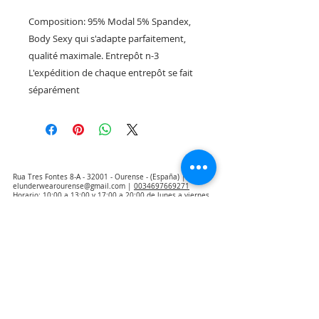
Composition: 95% Modal 5% Spandex,
Body Sexy qui s'adapte parfaitement,
qualité maximale. Entrepôt n-3
L'expédition de chaque entrepôt se fait
séparément
Rua Tres Fontes 8-A - 32001 - Ourense - (España) |
elunderwearourense@gmail.com
|
0034697669271
Horario: 10:00 a 13:00 y 17:00 a 20:00 de lunes a viernes
laborales
(*) Precios con Impuestos incluidos
Politique de confidentialité
Contact