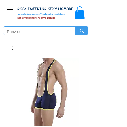
ROPA INTERIOR SEXY HOMBRE
www.elunderwear.com
Tienda online ropa interior
Ropa interior hombre, envió gratuito