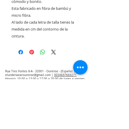
cómodo y bonito.
Esta fabricado en fibra de bambú y
micro fibra.
Al lado de cada letra de talla tienes la
medida en cm del contorno de la
cintura.
Rua Tres Fontes 8-A - 32001 - Ourense - (España) |
elunderwearourense@gmail.com
|
0034697669271
Horario: 10:00 a 13:00 y 17:00 a 20:00 de lunes a viernes
laborales
(*) Precios con Impuestos incluidos
Politique de confidentialité
Contact