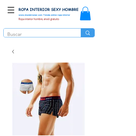
ROPA INTERIOR SEXY HOMBRE
www.elunderwear.com
Tienda online ropa interior
Ropa interior hombre, envió gratuito