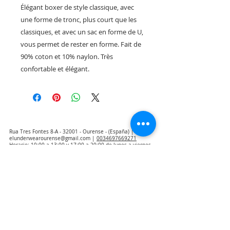
Élégant boxer de style classique, avec
une forme de tronc, plus court que les
classiques, et avec un sac en forme de U,
vous permet de rester en forme. Fait de
90% coton et 10% naylon. Très
confortable et élégant.
Rua Tres Fontes 8-A - 32001 - Ourense - (España) |
elunderwearourense@gmail.com
|
0034697669271
Horario: 10:00 a 13:00 y 17:00 a 20:00 de lunes a viernes
laborales
(*) Precios con Impuestos incluidos