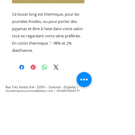
Ce boxer long est thermique, pour les
journées froides, ou pour porter des
pyjamas et être à l'aise dans votre salon
tout en regardant votre série préférée.
En coton thermique ♡ 98% et 2%
élasthanne.
Rua Tres Fontes 8-A - 32001 - Ourense - (España) |
elunderwearourense@gmail.com
|
0034697669271
Horario: 10:00 a 13:00 y 17:00 a 20:00 de lunes a viernes
laborales
(*) Precios con Impuestos incluidos