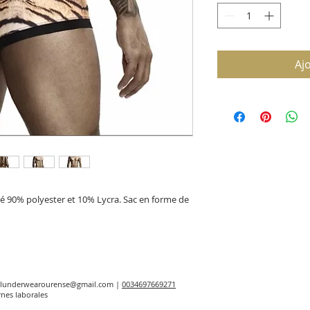
Aj
ué 90% polyester et 10% Lycra. Sac en forme de
elunderwearourense@gmail.com
|
0034697669271
rnes laborales