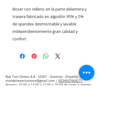
Boxer con relleno en la parte delantera y 
trasera fabricado en algodón 95% y 5% 
de spandex desmontable y lavable 
independientemente gran calidad y 
confort
Rua Tres Fontes 8-A - 32001 - Ourense - (España) |
elunderwearourense@gmail.com
|
0034697669271
Horario: 10:00 a 13:00 y 17:00 a 20:00 de lunes a viernes
laborales
(*) Precios con Impuestos incluidos
Politique de confidentialité
Contact