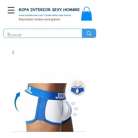
ROPA INTERIOR SEXY HOMBRE
www.elunderwear.com
Tienda online ropa interior
Ropa interior hombre, envió gratuito