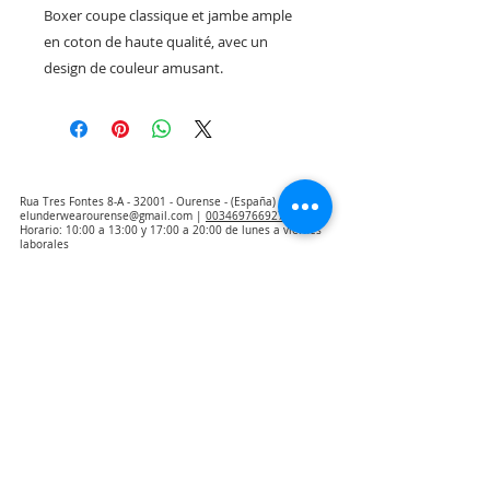
Boxer coupe classique et jambe ample
en coton de haute qualité, avec un
design de couleur amusant.
Rua Tres Fontes 8-A - 32001 - Ourense - (España) |
elunderwearourense@gmail.com
|
0034697669271
Horario: 10:00 a 13:00 y 17:00 a 20:00 de lunes a viernes
laborales
(*) Precios con Impuestos incluidos
Politique de confidentialité
Contact
Conditions d'achat
Avis juridique
Qui sommes nous