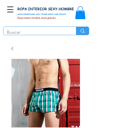
ROPA INTERIOR SEXY HOMBRE
www.elunderwear.com
Tienda online ropa interior
Ropa interior hombre, envió gratuito