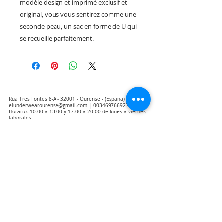
modèle design et imprimé exclusif et
original, vous vous sentirez comme une
seconde peau, un sac en forme de U qui
se recueille parfaitement.
Rua Tres Fontes 8-A - 32001 - Ourense - (España) |
elunderwearourense@gmail.com
|
0034697669271
Horario: 10:00 a 13:00 y 17:00 a 20:00 de lunes a viernes
laborales
(*) Precios con Impuestos incluidos
Politique de confidentialité
Contact
Conditions d'achat
Avis juridique