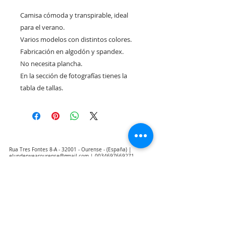
Camisa cómoda y transpirable, ideal
para el verano.
Varios modelos con distintos colores.
Fabricación en algodón y spandex.
No necesita plancha.
En la sección de fotografías tienes la
tabla de tallas.
Rua Tres Fontes 8-A - 32001 - Ourense - (España) |
elunderwearourense@gmail.com
|
0034697669271
Horario: 10:00 a 13:00 y 17:00 a 20:00 de lunes a viernes
laborales
(*) Precios con Impuestos incluidos