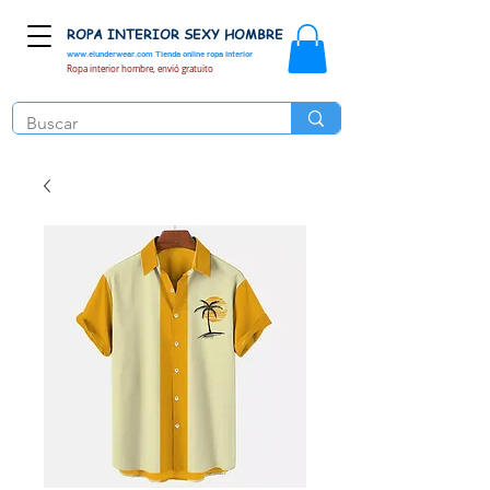
ROPA INTERIOR SEXY HOMBRE
www.elunderwear.com
Tienda online ropa interior
Ropa interior hombre, envió gratuito