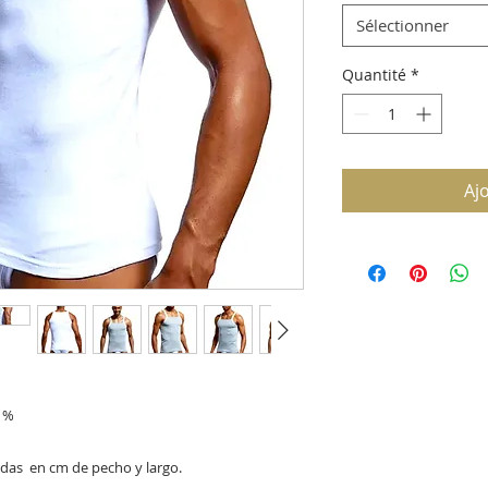
Sélectionner
Quantité
*
Aj
 %

idas  en cm de pecho y largo.