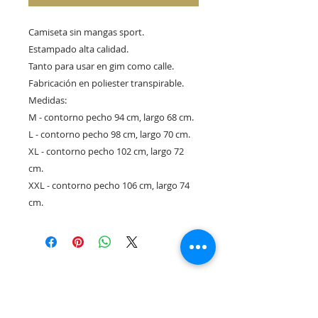
Camiseta sin mangas sport.
Estampado alta calidad.
Tanto para usar en gim como calle.
Fabricación en poliester transpirable.
Medidas:
M - contorno pecho 94 cm, largo 68 cm.
L - contorno pecho 98 cm, largo 70 cm.
XL - contorno pecho 102 cm, largo 72
cm.
XXL - contorno pecho 106 cm, largo 74
cm.
Rua Tres Fontes 8-A - 32001 - Ourense - (España) |
elunderwearourense@gmail.com
|
0034697669271
Horario: 10:00 a 13:00 y 17:00 a 20:00 de lunes a viernes
laborales