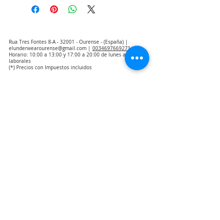
Rua Tres Fontes 8-A - 32001 - Ourense - (España) |
elunderwearourense@gmail.com
|
0034697669271
Horario: 10:00 a 13:00 y 17:00 a 20:00 de lunes a viernes
laborales
(*) Precios con Impuestos incluidos
Politique de confidentialité
Contact
Conditions d'achat
Avis juridique
Qui sommes nous
Avis d'exclusion de la responsabilité de la traduction