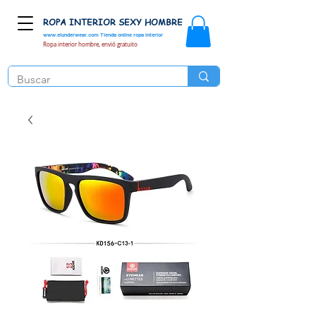
ROPA INTERIOR SEXY HOMBRE
www.elunderwear.com
Tienda online ropa interior
Ropa interior hombre, envió gratuito