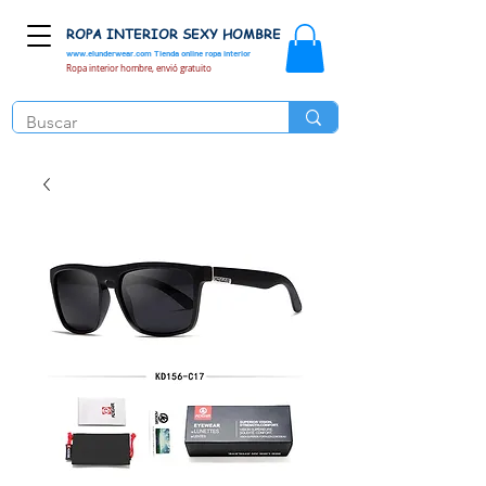
ROPA INTERIOR SEXY HOMBRE
www.elunderwear.com
Tienda online ropa interior
Ropa interior hombre, envió gratuito