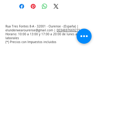
Rua Tres Fontes 8-A - 32001 - Ourense - (España) |
elunderwearourense@gmail.com
|
0034697669271
Horario: 10:00 a 13:00 y 17:00 a 20:00 de lunes a viernes
laborales
(*) Precios con Impuestos incluidos
Politique de confidentialité
Contact
Conditions d'achat
Avis juridique
Qui sommes nous
Avis d'exclusion de la responsabilité de la traduction