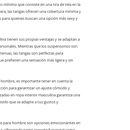
o mínimo que consiste en una tira de tela en la
asera, las tangas ofrecen una cobertura mínima y
es para quienes buscan una opción más sexy y
lina tienen sus propias ventajas y se adaptan a
personales. Mientras que los suspensorios son
ntensas, las tangas son perfectas para
e prefieren una sensación más ligera y sin
 hombre, es importante tener en cuenta la
ucción para garantizar un ajuste cómodo y
zadas en ropa interior masculina garantiza una
estilo que se adapte a tus gustos y
gas para hombre son opciones emocionantes en
na, ofreciendo tanto soporte funcional como