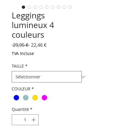
Leggings
lumineux 4
couleurs
Prix
Prix
 29,95 € 
22,46 €
original
promotionnel
TVA Incluse
TAILLE
*
COULEUR
*
Quantité
*