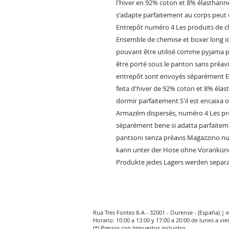
l'hiver en 92% coton et 8% élasthan
s'adapte parfaitement au corps peut 
Entrepôt numéro 4 Les produits de 
Ensemble de chemise et boxer long id
pouvant être utilisé comme pyjama p
être porté sous le panton sans préa
entrepôt sont envoyés séparément E
feita d'hiver de 92% coton et 8% éla
dormir parfaitement S'il est encaixa o
Armazém dispersés, numéro 4 Les pr
séparément bene si adatta parfaitem
pantsoni senza préavis Magazzino n
kann unter der Hose ohne Vorankün
Produkte jedes Lagers werden separa
Rua Tres Fontes 8-A - 32001 - Ourense - (España) |
Horario: 10:00 a 13:00 y 17:00 a 20:00 de lunes a vie
(*) Precios con Impuestos incluidos