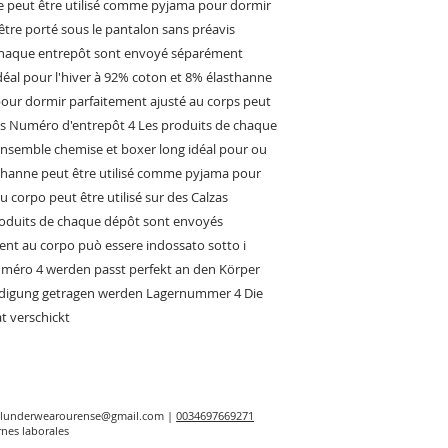
ne peut être utilisé comme pyjama pour dormir
être porté sous le pantalon sans préavis
chaque entrepôt sont envoyé séparément
éal pour l'hiver à 92% coton et 8% élasthanne
our dormir parfaitement ajusté au corps peut
vis Numéro d'entrepôt 4 Les produits de chaque
nsemble chemise et boxer long idéal pour ou
sthanne peut être utilisé comme pyjama pour
u corpo peut être utilisé sur des Calzas
oduits de chaque dépôt sont envoyés
ent au corpo può essere indossato sotto i
uméro 4 werden passt perfekt an den Körper
digung getragen werden Lagernummer 4 Die
t verschickt
elunderwearourense@gmail.com
|
0034697669271
rnes laborales