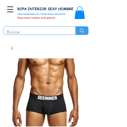
ROPA INTERIOR SEXY HOMBRE
www.elunderwear.com
Tienda online ropa interior
Ropa interior hombre, envió gratuito