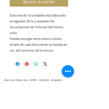
Ajouter au panier
Este lote de 10 unidades está fabricado
en algodón 95 % y spandex 5%.
Se componen de 10 boxer del mismo
color.
Puedes escoger entre varios colores.
Al lado de cada letra tienes la medida en
cm. del contorno de la cintura .
Rua Tres Fontes 8-A - 32001 - Ourense - (España) |
elunderwearourense@gmail.com
|
0034697669271
Horario: 10:00 a 13:00 y 17:00 a 20:00 de lunes a viernes
laborales
(*) Precios con Impuestos incluidos