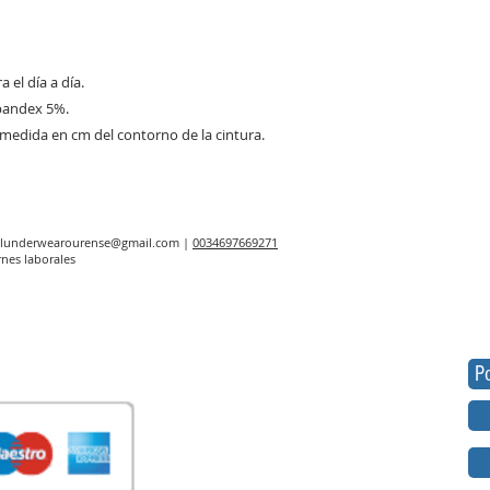
 el día a día.
pandex 5%.
la medida en cm del contorno de la cintura.
elunderwearourense@gmail.com
|
0034697669271
rnes laborales
Po