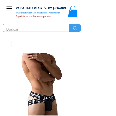
ROPA INTERIOR SEXY HOMBRE
www.elunderwear.com
Tienda online ropa interior
Ropa interior hombre, envió gratuito