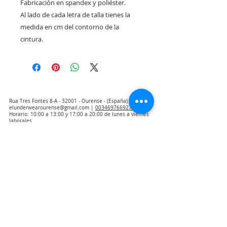
Fabricación en spandex y poliéster.
Al lado de cada letra de talla tienes la
medida en cm del contorno de la
cintura.
Rua Tres Fontes 8-A - 32001 - Ourense - (España) |
elunderwearourense@gmail.com
|
0034697669271
Horario: 10:00 a 13:00 y 17:00 a 20:00 de lunes a viernes
laborales
(*) Precios con Impuestos incluidos
Politique de confidentialité
Contact
Conditions d'achat
Avis juridique