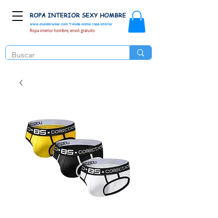
ROPA INTERIOR SEXY HOMBRE
www.elunderwear.com
Tienda online ropa interior
Ropa interior hombre, envió gratuito