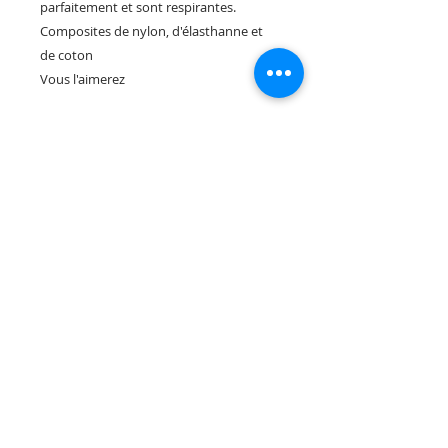
parfaitement et sont respirantes.
Composites de nylon, d'élasthanne et
de coton
Vous l'aimerez
Rua Tres Fontes 8-A - 32001 - Ourense - (España) |
elunderwearourense@gmail.com
|
0034697669271
Horario: 10:00 a 13:00 y 17:00 a 20:00 de lunes a viernes
laborales
(*) Precios con Impuestos incluidos
Politique de confidentialité
Contact
Conditions d'achat
Avis juridique