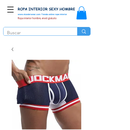
ROPA INTERIOR SEXY HOMBRE
www.elunderwear.com
Tienda online ropa interior
Ropa interior hombre, envió gratuito