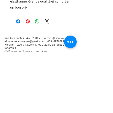
élasthanne. Grande qualité et confort à
un bon prix.
Rua Tres Fontes 8-A - 32001 - Ourense - (España) |
elunderwearourense@gmail.com
|
0034697669271
Horario: 10:00 a 13:00 y 17:00 a 20:00 de lunes a viernes
laborales
(*) Precios con Impuestos incluidos
Politique de confidentialité
Contact
Conditions d'achat
Avis juridique
Qui sommes nous
Avis d'exclusion de la responsabilité de la traduction