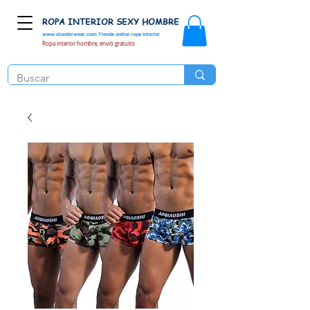
ROPA INTERIOR SEXY HOMBRE
www.elunderwear.com
Tienda online ropa interior
Ropa interior hombre, envió gratuito