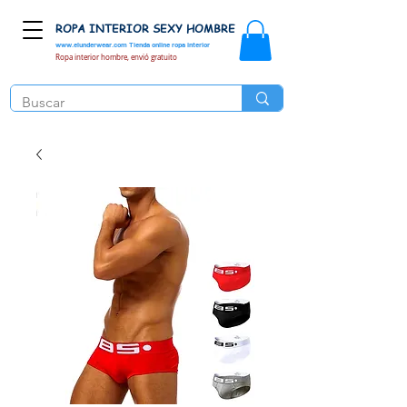
ROPA INTERIOR SEXY HOMBRE
www.elunderwear.com
Tienda online ropa interior
Ropa interior hombre, envió gratuito