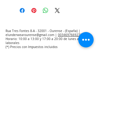
Rua Tres Fontes 8-A - 32001 - Ourense - (España) |
elunderwearourense@gmail.com
|
0034697669271
Horario: 10:00 a 13:00 y 17:00 a 20:00 de lunes a viernes
laborales
(*) Precios con Impuestos incluidos
Politique de confidentialité
Contact
Conditions d'achat
Avis juridique
Qui sommes nous
Avis d'exclusion de la responsabilité de la traduction