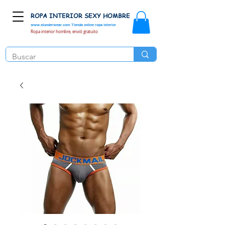
ROPA INTERIOR SEXY HOMBRE
www.elunderwear.com
Tienda online ropa interior
Ropa interior hombre, envió gratuito