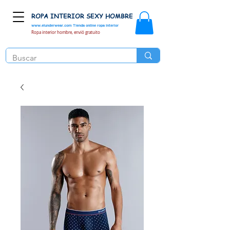
ROPA INTERIOR SEXY HOMBRE
www.elunderwear.com
Tienda online ropa interior
Ropa interior hombre, envió gratuito