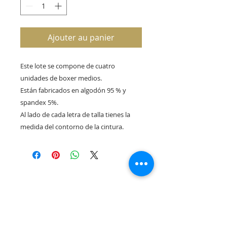
Ajouter au panier
Este lote se compone de cuatro
unidades de boxer medios.
Están fabricados en algodón 95 % y
spandex 5%.
Al lado de cada letra de talla tienes la
medida del contorno de la cintura.
Rua Tres Fontes 8-A - 32001 - Ourense - (España) |
elunderwearourense@gmail.com
|
0034697669271
Horario: 10:00 a 13:00 y 17:00 a 20:00 de lunes a viernes
laborales
(*) Precios con Impuestos incluidos