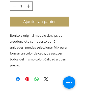
Ajouter au panier
Bonito y original modelo de slips de 
algodón, lote compuesto por 5 
unidades, puedes seleccionar Mix para 
formar un color de cada, os escoger 
todos del mismo color. Calidad a buen 
precio. 
Rua Tres Fontes 8-A - 32001 - Ourense - (España) |
elunderwearourense@gmail.com
|
0034697669271
Horario: 10:00 a 13:00 y 17:00 a 20:00 de lunes a viernes
laborales
(*) Precios con Impuestos incluidos