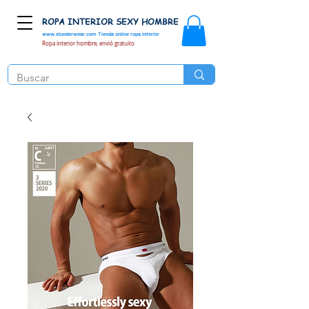
ROPA INTERIOR SEXY HOMBRE
www.elunderwear.com
Tienda online ropa interior
Ropa interior hombre, envió gratuito