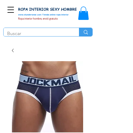
ROPA INTERIOR SEXY HOMBRE
www.elunderwear.com
Tienda online ropa interior
Ropa interior hombre, envió gratuito