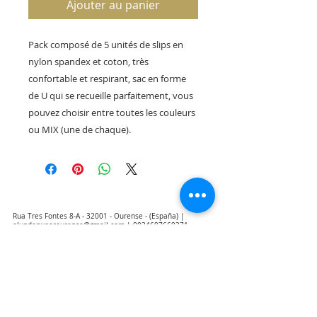
Ajouter au panier
Pack composé de 5 unités de slips en
nylon spandex et coton, très
confortable et respirant, sac en forme
de U qui se recueille parfaitement, vous
pouvez choisir entre toutes les couleurs
ou MIX (une de chaque).
Rua Tres Fontes 8-A - 32001 - Ourense - (España) |
elunderwearourense@gmail.com
|
0034697669271
Horario: 10:00 a 13:00 y 17:00 a 20:00 de lunes a viernes
laborales
(*) Precios con Impuestos incluidos