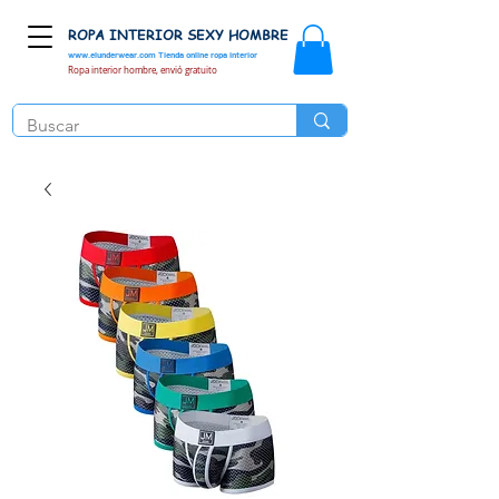
ROPA INTERIOR SEXY HOMBRE
www.elunderwear.com
Tienda online ropa interior
Ropa interior hombre, envió gratuito