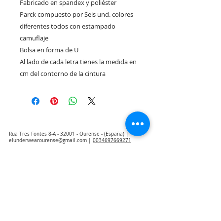
Fabricado en spandex y poliéster
Parck compuesto por Seis und. colores
diferentes todos con estampado
camuflaje
Bolsa en forma de U
Al lado de cada letra tienes la medida en
cm del contorno de la cintura
Rua Tres Fontes 8-A - 32001 - Ourense - (España) |
elunderwearourense@gmail.com
|
0034697669271
Horario: 10:00 a 13:00 y 17:00 a 20:00 de lunes a viernes
laborales
(*) Precios con Impuestos incluidos