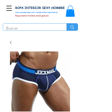
ROPA INTERIOR SEXY HOMBRE
www.elunderwear.com
Tienda online ropa interior
Ropa interior hombre, envió gratuito