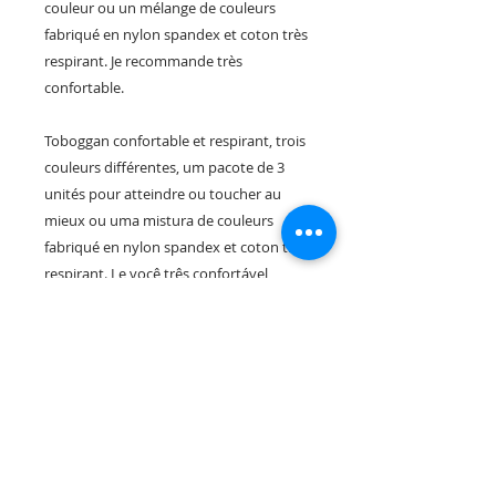
couleur ou un mélange de couleurs
fabriqué en nylon spandex et coton très
respirant. Je recommande très
confortable.
Toboggan confortable et respirant, trois
couleurs différentes, um pacote de 3
unités pour atteindre ou toucher au
mieux ou uma mistura de couleurs
fabriqué en nylon spandex et coton très
respirant. Le você três confortável
recommandé.
Rua Tres Fontes 8-A - 32001 - Ourense - (España) |
elunderwearourense@gmail.com
|
0034697669271
Horario: 10:00 a 13:00 y 17:00 a 20:00 de lunes a viernes
laborales
(*) Precios con Impuestos incluidos