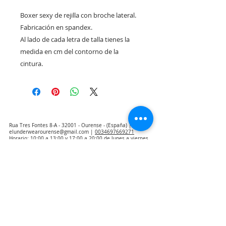
Boxer sexy de rejilla con broche lateral.
Fabricación en spandex.
Al lado de cada letra de talla tienes la
medida en cm del contorno de la
cintura.
Rua Tres Fontes 8-A - 32001 - Ourense - (España) |
elunderwearourense@gmail.com
|
0034697669271
Horario: 10:00 a 13:00 y 17:00 a 20:00 de lunes a viernes
laborales
(*) Precios con Impuestos incluidos
Politique de confidentialité
Contact