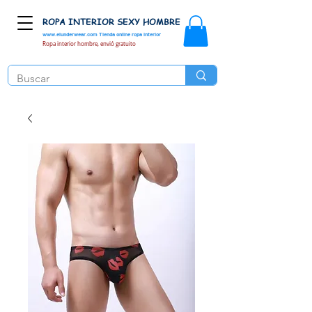
ROPA INTERIOR SEXY HOMBRE
www.elunderwear.com
Tienda online ropa interior
Ropa interior hombre, envió gratuito