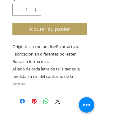
Ajouter au panier
Original silp con un diseño atractivo.
Fabricación en diferentes poliester.
Bolsa en forma de U
Al lado de cada letra de talla tienes la
medida en cm del contorno de la
cintura.
Rua Tres Fontes 8-A - 32001 - Ourense - (España) |
elunderwearourense@gmail.com
|
0034697669271
Horario: 10:00 a 13:00 y 17:00 a 20:00 de lunes a viernes
laborales
(*) Precios con Impuestos incluidos