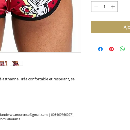
Aj
lasthanne. Très confortable et respirant, se
elunderwearourense@gmail.com
|
0034697669271
rnes laborales